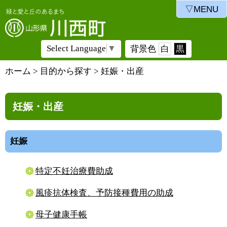
▽MENU
Select Language
▼
背景色
白
黒
ホーム
> 目的から探す > 妊娠・出産
妊娠・出産
妊娠
特定不妊治療費助成
風疹抗体検査、予防接種費用の助成
母子健康手帳