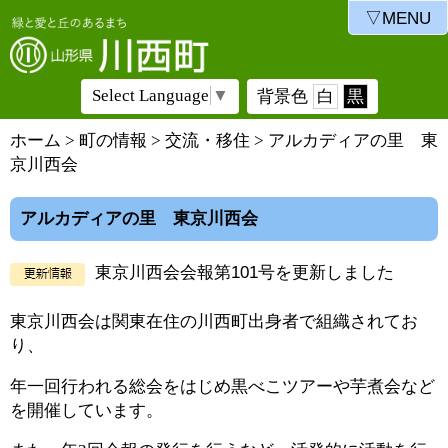
▽MENU
Select Language
▼
背景色
白
黒
ホーム
>
町の情報
>
交流・移住
> アルカディアの里 東
京川西会
アルカディアの里 東京川西会
東京川西会会報第101号を更新しました
東京川西会は関東在住の川西町出身者で組織されてお
り、
年一回行われる総会をはじめ黒べこツアーや芋煮会など
を開催しています。