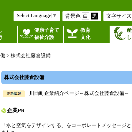
Select Language
▼
背景色
白
黒
文字サイズ
し
健康子育て
教育
産
き
福祉介護
文化
し
労働
> 株式会社藤倉設備
株式会社藤倉設備
川西町企業紹介ページ～株式会社藤倉設備～
企業PR
「水と空気をデザインする」をコーポレートメッセージと