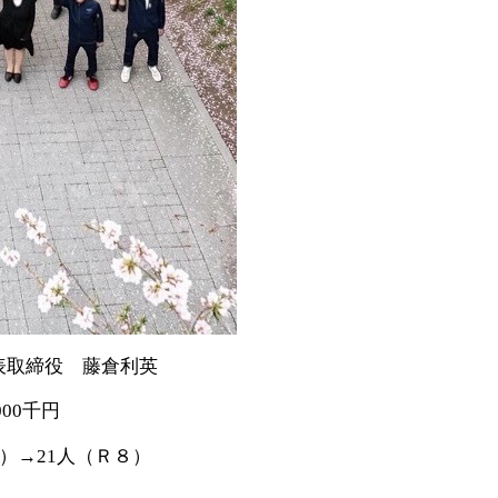
表取締役 藤倉利英
0千円
）→21人（Ｒ８）