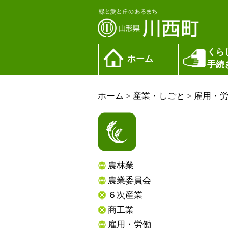
くら
ホーム
手続
ホーム
>
産業・しごと
>
雇用・
農林業
農業委員会
６次産業
商工業
雇用・労働