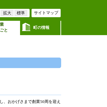
サイトマップ
拡大
標準
業
町の情報
ごと
し、おかげさまで創業50周を迎え