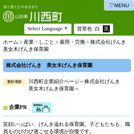
▽MENU
Select Language
▼
背景色
白
黒
ホーム
>
産業・しごと
>
雇用・労働
> 株式会社げんき
美女木げんき保育園
株式会社げんき 美女木げんき保育園
川西町企業紹介ページ～株式会社げんき
美女木げんき保育園～
企業PR
笑顔いっぱい、げんき溢れる保育園。子どもたちも、職
員ものびのび過ごせる環境が自慢です。