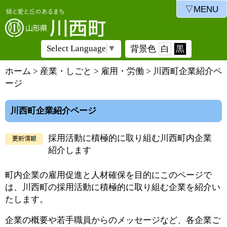
▽MENU
Select Language
▼
背景色
白
黒
ホーム
>
産業・しごと
>
雇用・労働
> 川西町企業紹介ペ
ージ
川西町企業紹介ページ
採用活動に積極的に取り組む川西町内企業
紹介します
町内企業の雇用促進と人材確保を目的にこのページで
は、川西町の採用活動に積極的に取り組む企業を紹介い
たします。
企業の概要や若手職員からのメッセージなど、各企業ご