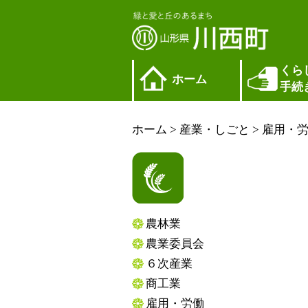
くら
ホーム
手続
ホーム
>
産業・しごと
>
雇用・
農林業
農業委員会
６次産業
商工業
雇用・労働