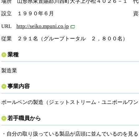
場所 山形県東置賜郡川西町大字上小松４０２６－１ 代
設立 １９９０年６月 資本 ２
URL
http://seiko.mpuni.co.jp
従業 ２９１名（グループトータル ２，８００名）
業種
製造業
事業内容
ボールペンの製造（ジェットストリーム・ユニボールワン
若手職員から
・自分の取り扱っている製品が店頭に並んでいるのを見る