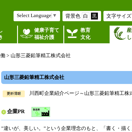
Select Language
▼
背景色
白
黒
文字サイズ
し
健康子育て
教育
産
き
福祉介護
文化
し
労働
> 山形三菱鉛筆精工株式会社
山形三菱鉛筆精工株式会社
川西町企業紹介ページ～山形三菱鉛筆精工株
企業PR
”違いが、美しい。”という企業理念のもと、「書く・描