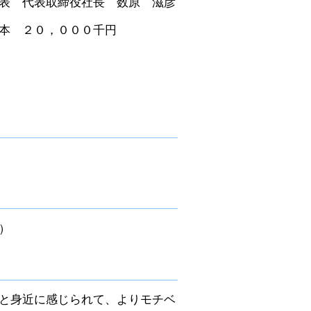
表 代表取締役社長 数原 滋彦
０，０００千円
）
と身近に感じられて、よりモチベ