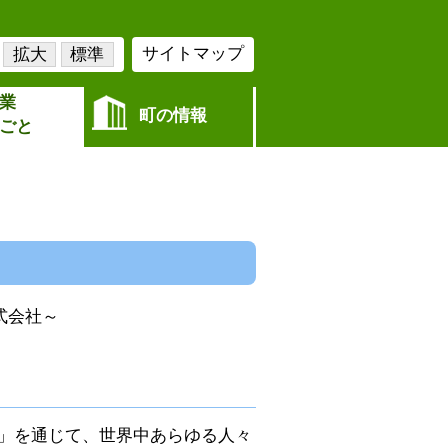
サイトマップ
拡大
標準
業
町の情報
ごと
式会社～
く」を通じて、世界中あらゆる人々