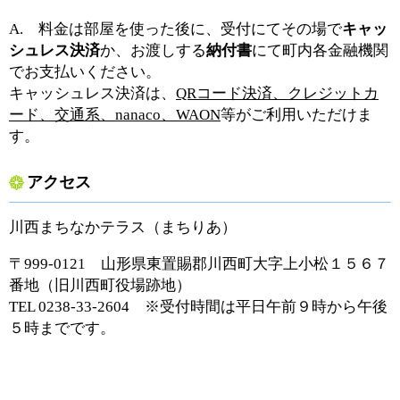
A. 料金は部屋を使った後に、受付にてその場で
キャッ
シュレス決済
か、お渡しする
納付書
にて町内各金融機関
でお支払いください。
キャッシュレス決済は、
QRコード決済、クレジットカ
ード、交通系、nanaco、WAON
等がご利用いただけま
す。
アクセス
川西まちなかテラス（まちりあ）
〒999-0121 山形県東置賜郡川西町大字上小松１５６７
番地（旧川西町役場跡地）
TEL 0238-33-2604 ※受付時間は平日午前９時から午後
５時までです。