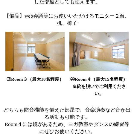
した部屋としても使えます。
【備品】web会議等にお使いいただけるモニター２台、
机、椅子
③Room３（最大10名程度）
④Room４（最大15名程度）
※靴を脱いでご利用くださ
い。
どちらも防音機能を備えた部屋で、音楽演奏など音が出
る活動も可能です。
Room４には鏡があるため、ヨガ教室やダンスの練習等
にぜひお使いください。