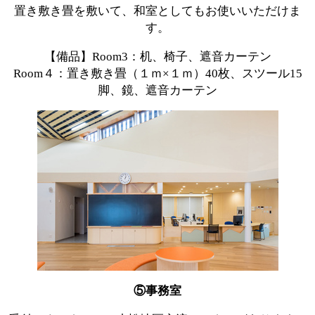
置き敷き畳を敷いて、和室としてもお使いいただけま
す。
【備品】Room3：机、椅子、遮音カーテン
Room４：置き敷き畳（１ｍ×１ｍ）40枚、スツール15
脚、鏡、遮音カーテン
⑤事務室