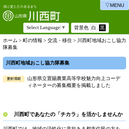
▽MENU
Select Language
▼
背景色
白
黒
ホーム
>
町の情報
>
交流・移住
> 川西町地域おこし協力
隊募集
川西町地域おこし協力隊募集
山形県立置賜農業高等学校魅力向上コーデ
ィネーターの募集概要を掲載しました
川西町であなたの「チカラ」を活かしませんか
川西町では、地域の活性化に意欲ある都市住民の方を