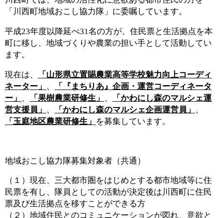
「川西町地域おこし協力隊」に委嘱しています。
平成23年度以降延べ31名の方が、住民票と生活拠点を本
町に移し、地域づくりや農業の担い手として活動してい
ます。
現在は、
「山形県立置賜農業高等学校魅力向上コーディ
ネーター」
、
「『まちりあ』企画・運営コーディネータ
ー」
、
「果樹農業研修生」
、
「かわにし森のマルシェ運
営支援員」
、
「
かわにし森のマルシェ企画運営員」
、
「玉庭地区農業研修生」
を募集しています。
地域おこし協力隊募集対象者（共通）
（１）現在、三大都市圏をはじめとする都市地域等に住
民票を有し、隊員としての活動が決定後は川西町に住民
票及び生活拠点を移すことができる方
（２）地域住民とのコミュニケーションが図れ、意欲と