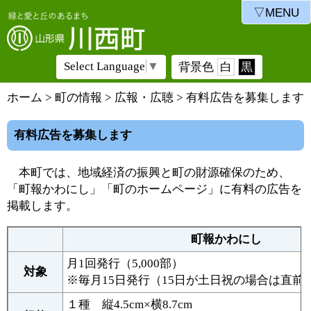
▽MENU
Select Language
▼
背景色
白
黒
ホーム
>
町の情報
>
広報・広聴
> 有料広告を募集します
有料広告を募集します
本町では、地域経済の振興と町の財源確保のため、
「町報かわにし」「町のホームページ」に有料の広告を
掲載します。
町報かわにし
月1回発行（5,000部）
対象
※毎月15日発行（15日が土日祝の場合は直前
１種 縦4.5cm×横8.7cm