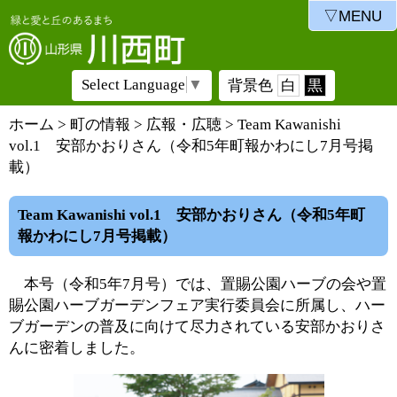
▽MENU
Select Language
▼
背景色
白
黒
ホーム
>
町の情報
>
広報・広聴
> Team Kawanishi
vol.1 安部かおりさん（令和5年町報かわにし7月号掲
載）
Team Kawanishi vol.1 安部かおりさん（令和5年町
報かわにし7月号掲載）
本号（令和5年7月号）では、置賜公園ハーブの会や置
賜公園ハーブガーデンフェア実行委員会に所属し、ハー
ブガーデンの普及に向けて尽力されている安部かおりさ
んに密着しました。